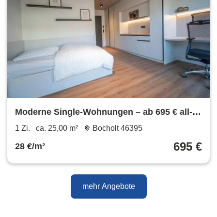
Moderne Single-Wohnungen – ab 695 € all-
inclusive
1 Zi.
ca. 25,00 m²
Bocholt 46395
695 €
28 €/m²
mehr Angebote