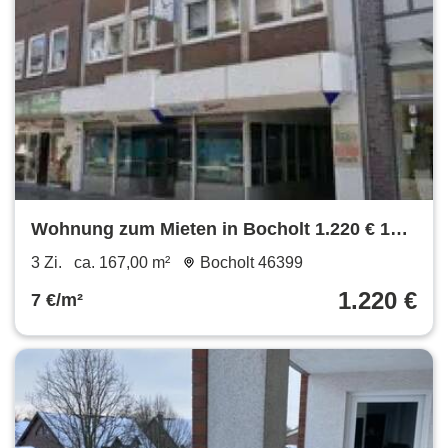
Wohnung zum Mieten in Bocholt 1.220 € 167
m²
3 Zi.
ca. 167,00 m²
Bocholt 46399
1.220 €
7 €/m²