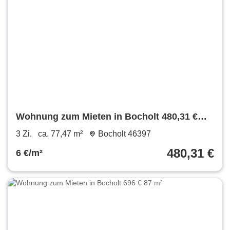
Wohnung zum Mieten in Bocholt 480,31 €
77.47 m²
3 Zi.
ca. 77,47 m²
Bocholt 46397
480,31 €
6 €/m²