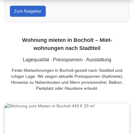
Von Wandfarbe bis Sanierung: Tipps, Kostenrahmen
Zum Ratgeber
und Handwerkersuche in Bocholt für dein Projekt.
Wohnung mieten in Bocholt – Miet­
wohnungen nach Stadtteil
Lagequalität · Preisspannen · Ausstattung
Finde Mietwohnungen in Bocholt gezielt nach Stadtteil und
ruhiger Lage. Wir zeigen aktuelle Preisspannen (Kaltmiete),
Hinweise zu Nebenkosten und filtern provisionsfrei, Balkon,
Parkplatz oder Haustiere erlaubt.