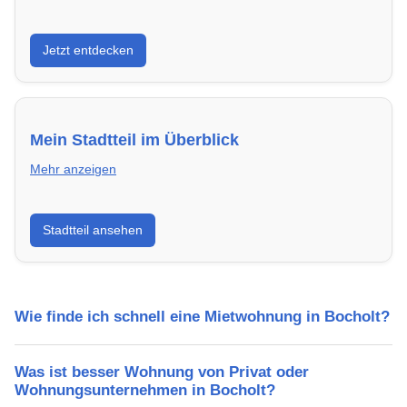
Entdecke Neubauprojekte in Bocholt – modern,
Jetzt entdecken
energieeffizient und sofort bezugsfertig.
Mein Stadtteil im Überblick
Mehr anzeigen
Erfahre mehr über deinen Stadtteil in Bocholt:
Stadtteil ansehen
Lebensqualität, Verkehrsanbindung, Schulen,
Freizeitmöglichkeiten und Mietpreise.
Wie finde ich schnell eine Mietwohnung in Bocholt?
Was ist besser Wohnung von Privat oder
Wohnungsunternehmen in Bocholt?