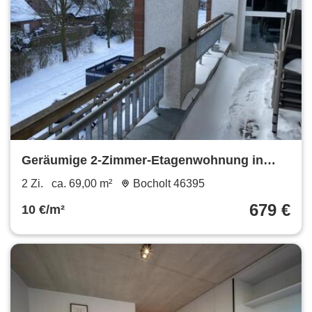
Geräumige 2-Zimmer-Etagenwohnung in
Bocholt – 69 m², 2. Etage links
2 Zi.
ca. 69,00 m²
Bocholt 46395
679 €
10 €/m²