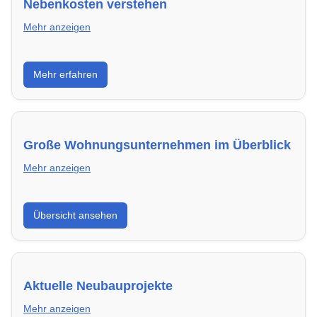
Nebenkosten verstehen
Mehr anzeigen
Erfahre, welche Nebenkosten rechtmäßig sind und
Mehr erfahren
wie du deine monatliche Belastung optimieren
kannst.
Große Wohnungsunternehmen im Überblick
Mehr anzeigen
Hier findest du die wichtigsten Anbieter in Bocholt –
Übersicht ansehen
von Genossenschaften bis zu privaten Vermietern.
Aktuelle Neubauprojekte
Mehr anzeigen