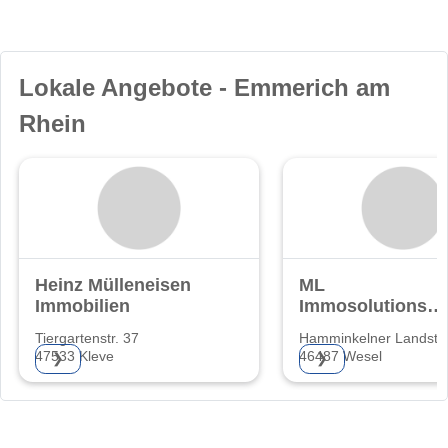
Lokale Angebote - Emmerich am
Rhein
Heinz Mülleneisen
ML
Immobilien
Immosolutions
UG
Tiergartenstr. 37
Hamminkelner Landstr
Haftungsbeschrä
47533 Kleve
46487 Wesel
❯
❯