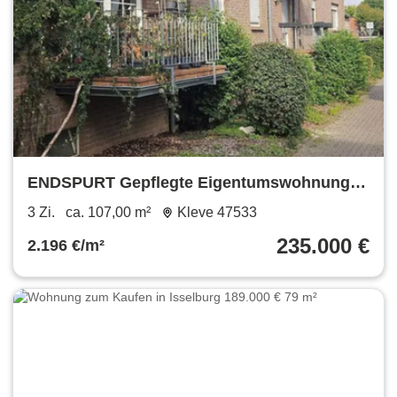
ENDSPURT Gepflegte Eigentumswohnung in
Hochparterre mit Südbalkon
3 Zi.
ca. 107,00 m²
Kleve 47533
235.000 €
2.196 €/m²