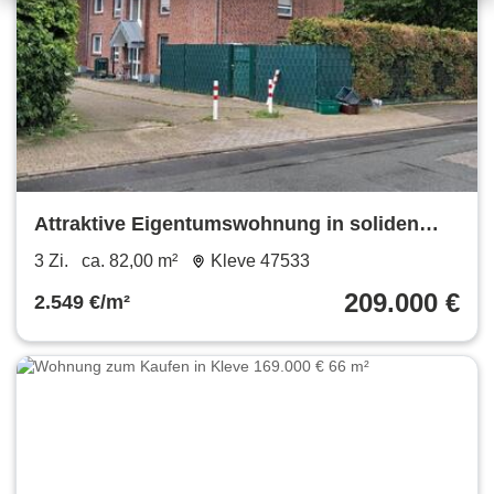
Attraktive Eigentumswohnung in soliden
Mehrfamilienhaus im Kleve
3 Zi.
ca. 82,00 m²
Kleve 47533
209.000 €
2.549 €/m²