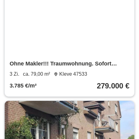
Ohne Makler!!! Traumwohnung. Sofort
einziehen und wohlfühlen.
3 Zi.
ca. 79,00 m²
Kleve 47533
279.000 €
3.785 €/m²