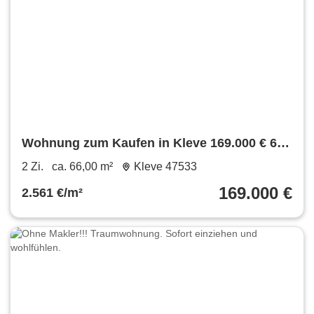
Wohnung zum Kaufen in Kleve 169.000 € 66
m²
2 Zi.
ca. 66,00 m²
Kleve 47533
169.000 €
2.561 €/m²