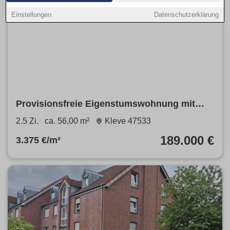
Einstellungen
Datenschutzerklärung
Provisionsfreie Eigenstumswohnung mit
Balkon im Herzen von Kleve.
2.5 Zi.
ca. 56,00 m²
Kleve 47533
189.000 €
3.375 €/m²