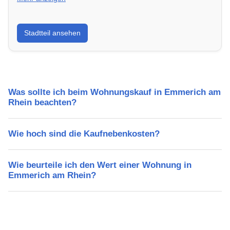
Erfahre mehr über deinen Stadtteil in Emmerich am
Stadtteil ansehen
Rhein: Lebensqualität, Verkehrsanbindung, Schulen,
Freizeitmöglichkeiten und Mietpreise.
Was sollte ich beim Wohnungskauf in Emmerich am
Rhein beachten?
Wie hoch sind die Kaufnebenkosten?
Wie beurteile ich den Wert einer Wohnung in
Emmerich am Rhein?