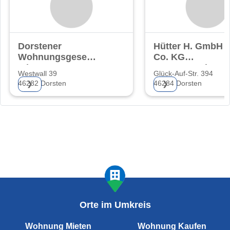
Dorstener
Hütter H. GmbH 
Wohnungsgesellschaft
Co. KG
mbH
Bauunternehmen
Westwall 39
Glück-Auf-Str. 394
46282 Dorsten
46284 Dorsten
❯
❯
Orte im Umkreis
Wohnung Mieten
Wohnung Kaufen