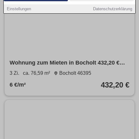
Einstellungen
Datenschutzerklärung
Wohnung zum Mieten in Bocholt 432,20 €
76.59 m²
3 Zi.
ca. 76,59 m²
Bocholt 46395
432,20 €
6 €/m²