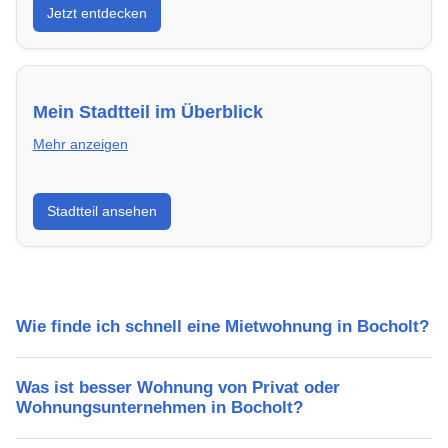
Jetzt entdecken
energieeffizient und sofort bezugsfertig.
Mein Stadtteil im Überblick
Mehr anzeigen
Erfahre mehr über deinen Stadtteil in Bocholt:
Stadtteil ansehen
Lebensqualität, Verkehrsanbindung, Schulen,
Freizeitmöglichkeiten und Mietpreise.
Wie finde ich schnell eine Mietwohnung in Bocholt?
Was ist besser Wohnung von Privat oder
Wohnungsunternehmen in Bocholt?