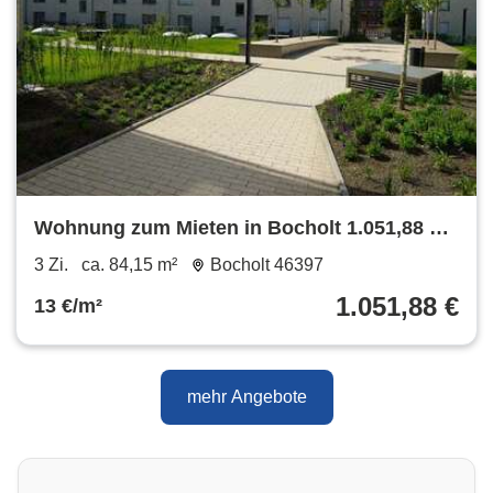
Wohnung zum Mieten in Bocholt 1.051,88 €
84.15 m²
3 Zi.
ca. 84,15 m²
Bocholt 46397
1.051,88 €
13 €/m²
mehr Angebote