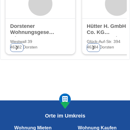
Dorstener
Hütter H. GmbH 
Wohnungsgesellschaft
Co. KG
mbH
Bauunternehmen
Westwall 39
Glück-Auf-Str. 394
46282 Dorsten
46284 Dorsten
❯
❯
Orte im Umkreis
Wohnung Mieten
Wohnung Kaufen