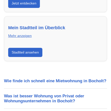
Jetzt entdecken
energieeffizient und sofort bezugsfertig.
Mein Stadtteil im Überblick
Mehr anzeigen
Erfahre mehr über deinen Stadtteil in Bocholt:
Stadtteil ansehen
Lebensqualität, Verkehrsanbindung, Schulen,
Freizeitmöglichkeiten und Mietpreise.
Wie finde ich schnell eine Mietwohnung in Bocholt?
Was ist besser Wohnung von Privat oder
Wohnungsunternehmen in Bocholt?