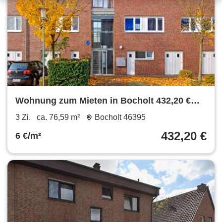
Wohnung zum Mieten in Bocholt 432,20 €
76.59 m²
3 Zi.
ca. 76,59 m²
Bocholt 46395
432,20 €
6 €/m²