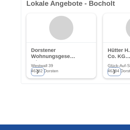
Lokale Angebote - Bocholt
Dorstener
Hütter H
Wohnungsgesellschaft
Co. KG
mbH
Bauunte
Westwall 39
Glück-Auf-S
46282 Dorsten
46284 Dors
❯
❯