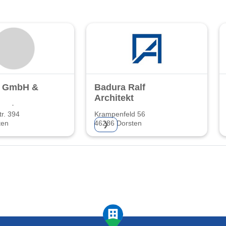
. GmbH &
Badura Ralf
Architekt
rnehmen
tr. 394
Krampenfeld 56
ten
46286 Dorsten
❯