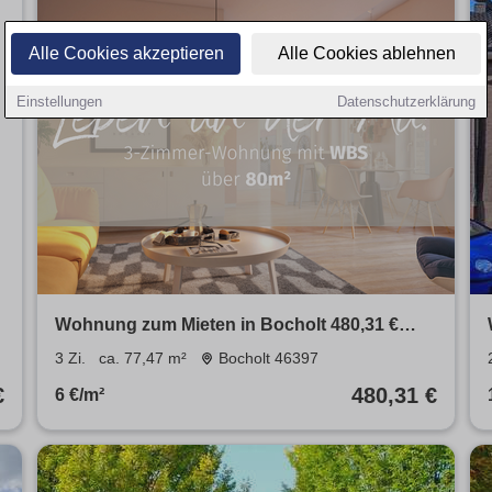
Alle Cookies akzeptieren
Alle Cookies ablehnen
Einstellungen
Datenschutzerklärung
Wohnung zum Mieten in Bocholt 480,31 €
77.47 m²
3 Zi.
ca. 77,47 m²
Bocholt 46397
€
480,31 €
6 €/m²