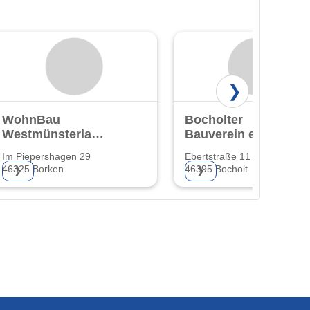
❯
WohnBau
Bocholter
Westmünsterland
Bauverein eG
eG
Im Piepershagen 29
Ebertstraße 11
46325 Borken
46395 Bocholt
❯
❯