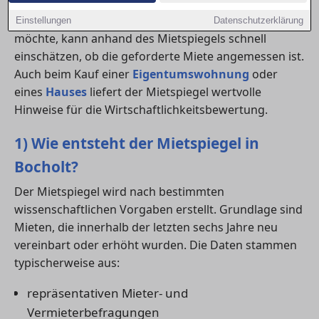
Wer eine
wohnung mieten
oder ein
haus
beziehen
Einstellungen
Datenschutzerklärung
möchte, kann anhand des Mietspiegels schnell
einschätzen, ob die geforderte Miete angemessen ist.
Auch beim Kauf einer
Eigentumswohnung
oder
eines
Hauses
liefert der Mietspiegel wertvolle
Hinweise für die Wirtschaftlichkeitsbewertung.
1) Wie entsteht der Mietspiegel in
Bocholt?
Der Mietspiegel wird nach bestimmten
wissenschaftlichen Vorgaben erstellt. Grundlage sind
Mieten, die innerhalb der letzten sechs Jahre neu
vereinbart oder erhöht wurden. Die Daten stammen
typischerweise aus:
repräsentativen Mieter- und
Vermieterbefragungen