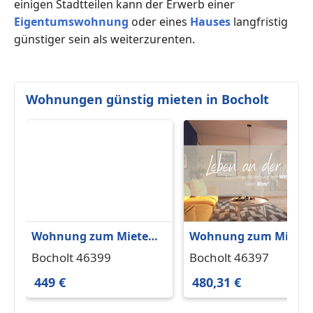
einigen Stadtteilen kann der Erwerb einer
Eigentumswohnung
oder eines
Hauses
langfristig
günstiger sein als weiterzurenten.
Wohnungen günstig mieten in Bocholt
Wohnung zum Mieten
Wohnung zum Miete
in Bocholt 449 € 20 m²
in Bocholt 480,31 €
Bocholt 46399
Bocholt 46397
77.47 m²
449 €
480,31 €