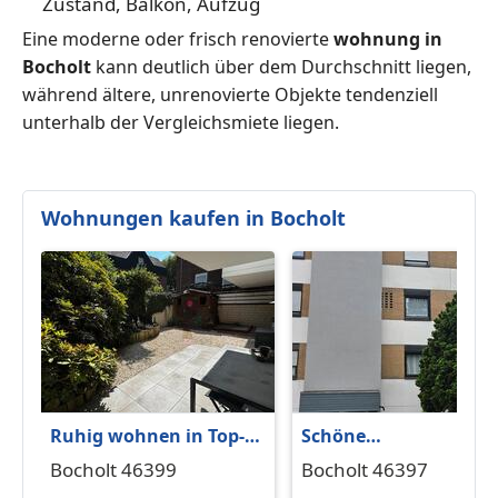
Zustand, Balkon, Aufzug
Eine moderne oder frisch renovierte
wohnung in
Bocholt
kann deutlich über dem Durchschnitt liegen,
während ältere, unrenovierte Objekte tendenziell
unterhalb der Vergleichsmiete liegen.
Wohnungen kaufen in Bocholt
Ruhig wohnen in Top-
Schöne
Lage: 2-Zimmer-
Erdgeschosswohnung
Bocholt 46399
Bocholt 46397
Souterrainwohnung
mit Loggia & Garage i