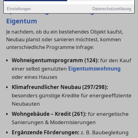
1) Die wichtigsten KfW-Programme für
Einstellungen
Datenschutzerklärung
Eigentum
Je nachdem, ob du ein bestehendes Objekt kaufst,
Neubau planst oder sanieren möchtest, kommen
unterschiedliche Programme infrage:
Wohneigentumsprogramm (124):
für den Kauf
einer selbst genutzten
Eigentumswohnung
oder eines Hauses
Klimafreundlicher Neubau (297/298):
besonders günstige Kredite für energieeffiziente
Neubauten
Wohngebäude – Kredit (261):
für energetische
Sanierungen & Modernisierungen
Ergänzende Förderungen:
z. B. Baubegleitung