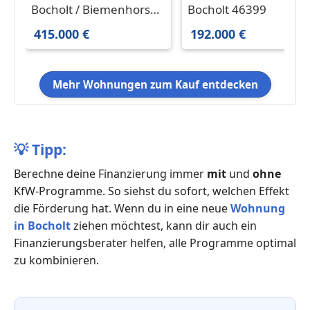
in Bocholt Biemenhorst
Lage: 2-Zimmer-
Bocholt / Biemenhorst
Bocholt 46399
415.000 € 135 m²
Souterrainwohnung
46395
415.000 €
192.000 €
Mehr Wohnungen zum Kauf entdecken
💡
Tipp:
Berechne deine Finanzierung immer
mit
und
ohne
KfW-Programme. So siehst du sofort, welchen Effekt
die Förderung hat. Wenn du in eine neue
Wohnung
in Bocholt
ziehen möchtest, kann dir auch ein
Finanzierungsberater helfen, alle Programme optimal
zu kombinieren.