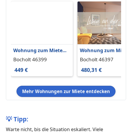
Wohnung zum Mieten
Wohnung zum Miete
in Bocholt 449 € 20 m²
in Bocholt 480,31 €
Bocholt 46399
Bocholt 46397
77.47 m²
449 €
480,31 €
Mehr Wohnungen zur Miete entdecken
💡
Tipp:
Warte nicht, bis die Situation eskaliert. Viele