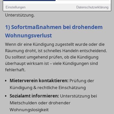
leisten. Hier findest du einen Überblick über
Einstellungen
Datenschutzerklärung
Beratungsstellen, Notunterkünfte und praktische
Unterstützung.
1) Sofortmaßnahmen bei drohendem
Wohnungsverlust
Wenn dir eine Kündigung zugestellt wurde oder die
Räumung droht, ist schnelles Handeln entscheidend.
Du solltest umgehend prüfen, ob die Kündigung
überhaupt wirksam ist – viele Kündigungen sind
fehlerhaft.
Mieterverein kontaktieren:
Prüfung der
Kündigung & rechtliche Einschätzung
Sozialamt informieren:
Unterstützung bei
Mietschulden oder drohender
Wohnungslosigkeit