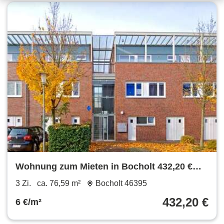
Wohnung zum Mieten in Bocholt 432,20 €
76.59 m²
3 Zi.
ca. 76,59 m²
Bocholt 46395
432,20 €
6 €/m²