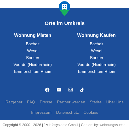
Orte im Umkreis
Wohnung Mieten
Wohnung Kaufen
Bocholt
Bocholt
Wesel
Wesel
Borken
Borken
Voerde (Niederrhein)
Voerde (Niederrhein)
Emmerich am Rhein
Emmerich am Rhein
Ratgeber
FAQ
Presse
Partner werden
Städte
Über Uns
Impressum
Datenschutz
Cookies
Copyright © 2000 - 2026 | 1A Infosysteme GmbH | Content by: wohnungssuche-