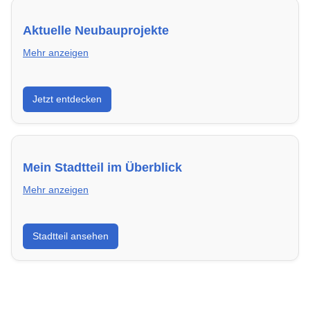
Aktuelle Neubauprojekte
Mehr anzeigen
Entdecke Neubauprojekte in Bocholt – modern,
Jetzt entdecken
energieeffizient und sofort bezugsfertig.
Mein Stadtteil im Überblick
Mehr anzeigen
Erfahre mehr über deinen Stadtteil in Bocholt:
Stadtteil ansehen
Lebensqualität, Verkehrsanbindung, Schulen,
Freizeitmöglichkeiten und Mietpreise.