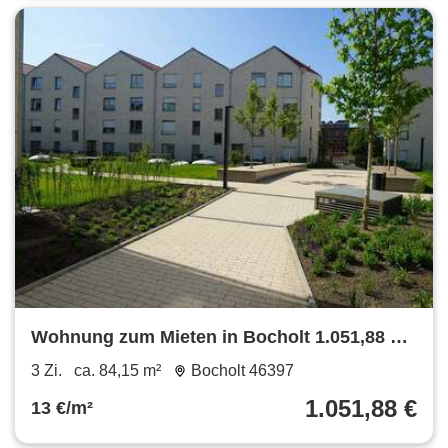
Wohnung zum Mieten in Bocholt 1.051,88 €
84.15 m²
3 Zi.
ca. 84,15 m²
Bocholt 46397
1.051,88 €
13 €/m²