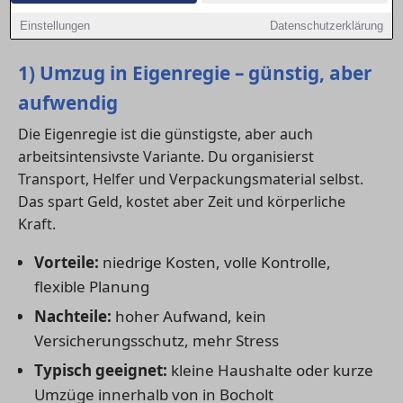
und einem klaren Kostenvergleich für deinen Umzug
Einstellungen
Datenschutzerklärung
in in Bocholt.
1) Umzug in Eigenregie – günstig, aber
aufwendig
Die Eigenregie ist die günstigste, aber auch
arbeitsintensivste Variante. Du organisierst
Transport, Helfer und Verpackungsmaterial selbst.
Das spart Geld, kostet aber Zeit und körperliche
Kraft.
Vorteile:
niedrige Kosten, volle Kontrolle,
flexible Planung
Nachteile:
hoher Aufwand, kein
Versicherungsschutz, mehr Stress
Typisch geeignet:
kleine Haushalte oder kurze
Umzüge innerhalb von in Bocholt