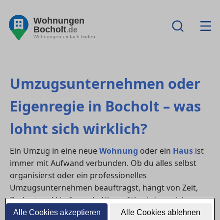
Wohnungen
Bocholt
.de
Wohnungen einfach finden
Umzugsunternehmen oder
Eigenregie in Bocholt – was
lohnt sich wirklich?
Ein Umzug in eine neue
Wohnung
oder ein
Haus
ist
immer mit Aufwand verbunden. Ob du alles selbst
organisierst oder ein professionelles
Umzugsunternehmen beauftragst, hängt von Zeit,
Budget und Umfang ab. Hier erfährst du, welche
Variante sich wann lohnt – mit Tipps zur Organisation
Alle Cookies akzeptieren
Alle Cookies ablehnen